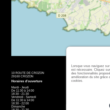
Lorsque vous naviguez sur 
est nécessaire. Cliquez sur
10 ROUTE DE CROZON
des fonctionnalités proposé
29160 CROZON
amélioration du site grâce a
cookies.
Horaires d'ouverture
Mardi - Jeudi
De 11:30 à 14:00
18:30 - 21:30
Vendredi - Samedi
De 11:30 à 14:00
18:30 - 22:00
Dimanche
18:30 - 21:30