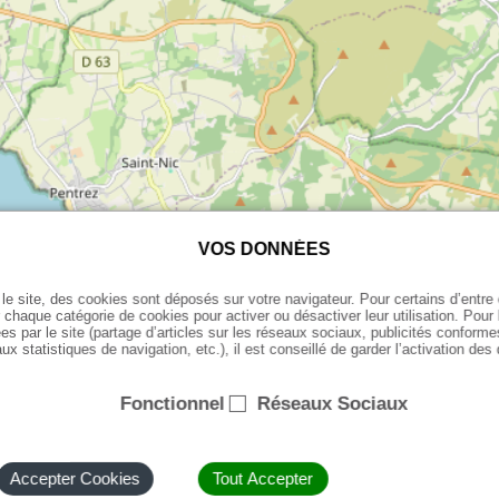
VOS DONNÉES
le site, des cookies sont déposés sur votre navigateur. Pour certains d’entr
 chaque catégorie de cookies pour activer ou désactiver leur utilisation. Pour
11 Quai Cosmao
es par le site (partage d’articles sur les réseaux sociaux, publicités conforme
29150 CHATEAULIN
ux statistiques de navigation, etc.), il est conseillé de garder l’activation des
Horaires d'ouverture
Mardi - Jeudi
Fonctionnel
Réseaux Sociaux
De 11:30 à 14:00
18:30 - 21:30
Vendredi - Samedi
De 11:30 à 14:00
18:30 - 22:00
Accepter Cookies
Tout Accepter
Dimanche
18:30 - 21:30